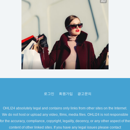
로그인
회원가입
광고문의
OHLI24 absolutely legal and contains only links from other sites on the Internet.
We do not host or upload any video, films, media files. OHLI24 is not responsible
for the accuracy, compliance, copyright, legality, decency, or any other aspect of the
content of other linked sites. If you have any legal issues please contact