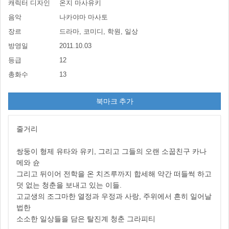
캐릭터 디자인
온지 마사유키
음악
나카야마 마사토
장르
드라마, 코미디, 학원, 일상
방영일
2011.10.03
등급
12
총화수
13
북마크 추가
줄거리
쌍둥이 형제 유타와 유키, 그리고 그들의 오랜 소꿉친구 카나
메와 슌
그리고 뒤이어 전학을 온 치즈루까지 합세해 약간 떠들썩 하고
덧 없는 청춘을 보내고 있는 이들.
고교생의 조그마한 열정과 우정과 사랑, 주위에서 흔히 일어날
법한
소소한 일상들을 담은 탈진계 청춘 그라피티