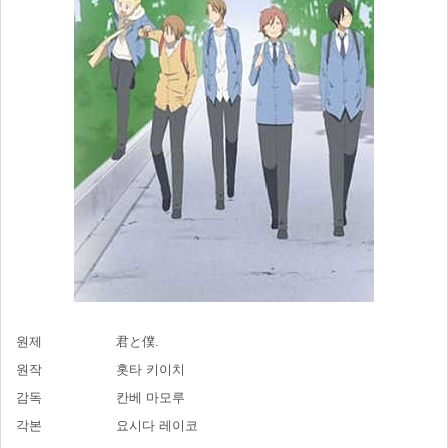
원제
君と僕.
원작
홋타 키이치
감독
칸베 마모루
각본
요시다 레이코