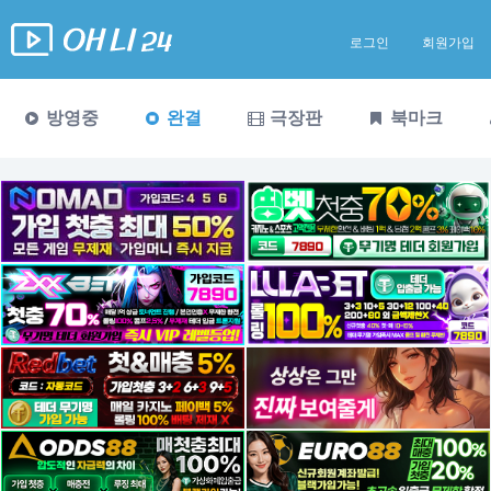
로그인
회원가입
방영중
완결
극장판
북마크