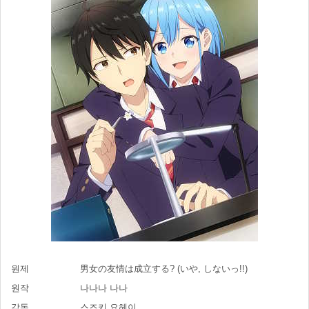
원제
男女の友情は成立する? (いや, しないっ!!)
원작
나나나 나나
감독
스즈키 요헤이