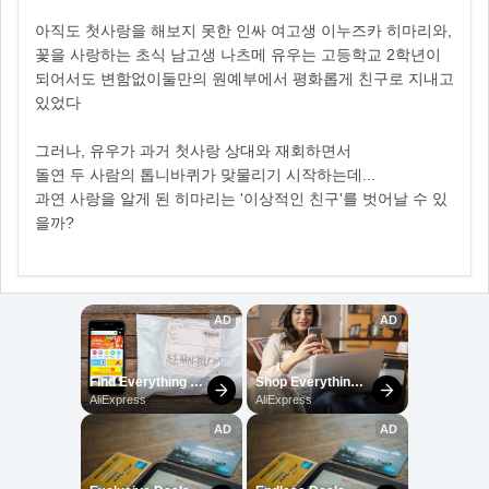
아직도 첫사랑을 해보지 못한 인싸 여고생 이누즈카 히마리와,
꽃을 사랑하는 초식 남고생 나츠메 유우는 고등학교 2학년이
되어서도 변함없이둘만의 원예부에서 평화롭게 친구로 지내고
있었다
그러나, 유우가 과거 첫사랑 상대와 재회하면서
돌연 두 사람의 톱니바퀴가 맞물리기 시작하는데...
과연 사랑을 알게 된 히마리는 '이상적인 친구'를 벗어날 수 있
을까?