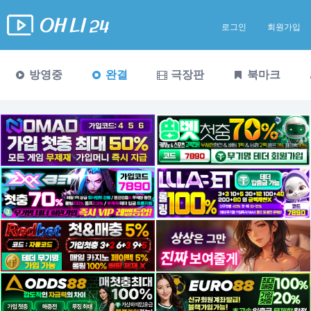
로그인
회원가입
방영중
완결
극장판
북마크