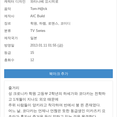
캐릭터 디자인
와타나베 요시히로
음악
Tom-H@ck
제작사
AIC Build
장르
학원, 하렘, 로맨스, 코미디
분류
TV Series
제작국가
일본
방영일
2013.01.11 01:55 (금)
등급
15
총화수
12
북마크 추가
줄거리
성 크로니카 학원 고등부 2학년의 하세가와 코다카는 전학하
고 1개월이 지나도 외모 때문에
주위 사람들이 양키라고 착각하여 반에서 붕 뜬 존재였다.
어느 날, 코다카는 언제나 언짢은 듯한 동급생인 미카즈키 요
조라가 혼자서 즐거운 듯이 말하고 있는 것을 목격한다.