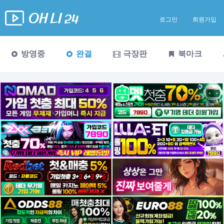
로그인
회원가입
방영중
완결
극장판
북마크