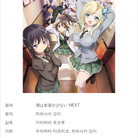
원제
僕は友達が少ない NEXT
원작
히라사카 요미
감독
키타하라 토오루
각본
우라하타 타츠히코, 히라사카 요미