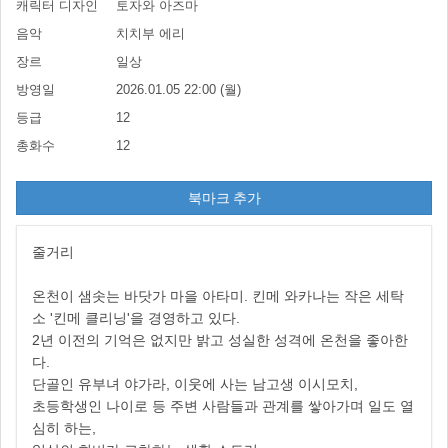
캐릭터 디자인
토자와 아즈마
음악
치치부 에리
장르
일상
방영일
2026.01.05 22:00 (월)
등급
12
총화수
12
북마크 추가
줄거리
온천이 샘솟는 바닷가 마을 아타미. 킨메 와카나는 작은 세탁
소 '킨메 클리닝'을 경영하고 있다.
2년 이전의 기억은 없지만 밝고 성실한 성격에 온천을 좋아한
다.
단골인 유부녀 야가라, 이웃에 사는 남고생 이시모치,
초등학생인 나이로 등 주변 사람들과 관계를 쌓아가며 일도 열
심히 하는,