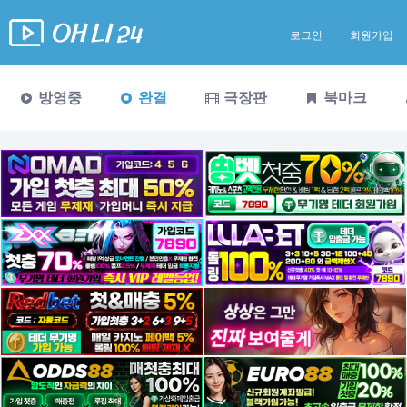
로그인
회원가입
방영중
완결
극장판
북마크