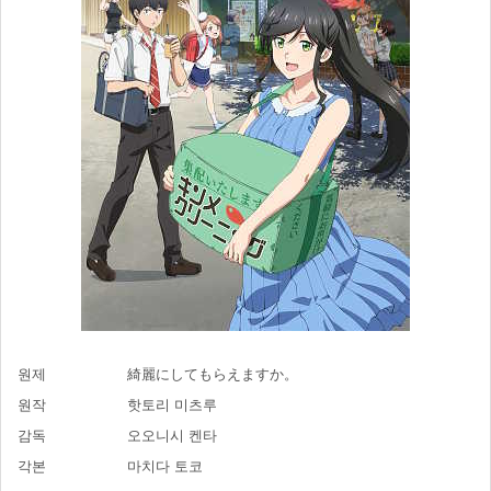
원제
綺麗にしてもらえますか。
원작
핫토리 미츠루
감독
오오니시 켄타
각본
마치다 토코