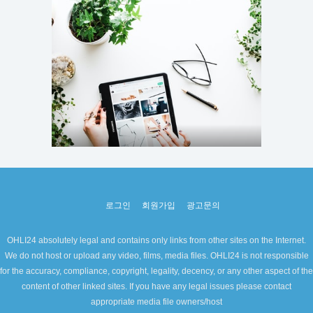
로그인
회원가입
광고문의
OHLI24 absolutely legal and contains only links from other sites on the Internet.
We do not host or upload any video, films, media files. OHLI24 is not responsible
for the accuracy, compliance, copyright, legality, decency, or any other aspect of the
content of other linked sites. If you have any legal issues please contact
appropriate media file owners/host