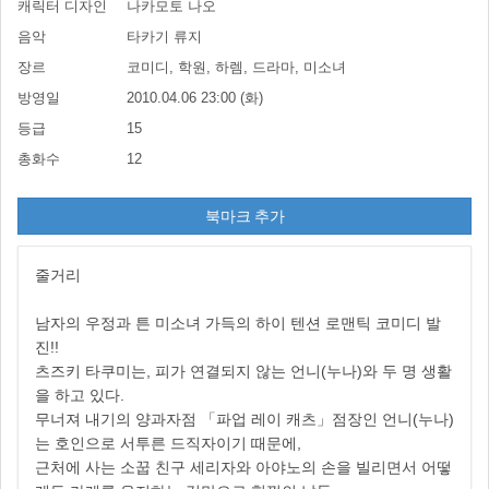
캐릭터 디자인
나카모토 나오
음악
타카기 류지
장르
코미디, 학원, 하렘, 드라마, 미소녀
방영일
2010.04.06 23:00 (화)
등급
15
총화수
12
북마크 추가
줄거리
남자의 우정과 튼 미소녀 가득의 하이 텐션 로맨틱 코미디 발
진!!
츠즈키 타쿠미는, 피가 연결되지 않는 언니(누나)와 두 명 생활
을 하고 있다.
무너져 내기의 양과자점 「파업 레이 캐츠」점장인 언니(누나)
는 호인으로 서투른 드직자이기 때문에,
근처에 사는 소꿉 친구 세리자와 아야노의 손을 빌리면서 어떻