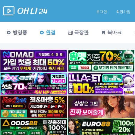
로그인
회원가입
방영중
완결
극장판
북마크