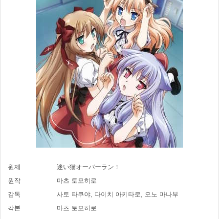
원제
迷い猫オーバーラン！
원작
마츠 토모히로
감독
사토 타쿠야, 다이치 아키타로, 오노 마나부
각본
마츠 토모히로