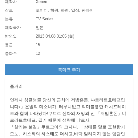
제작사
Xebec
장르
코미디, 학원, 하렘, 일상, 판타지
분류
TV Series
제작국가
일본
방영일
2013.04.08 01:05 (월)
등급
15
총화수
12
북마크 추가
줄거리
언제나 싱글벙글 당신의 근처에 저밤혼돈, 냐르라트호테프입
니다♪」은발의 미소녀가, 터무니없고 의미불명한 캐치프레이
즈와 함께 나타났다!쿠트르 신화의 재앙의 신 「저밤혼돈」냐
르라트호테프, 길기 때문에 생략해 냐르자.
「살리는 불길」쿠트그아의 크자나, 「상태를 말로 표현함기
모노」하스타의 하스태도 더하고,바닥 알려지지 않는 암담인