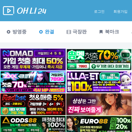
로그인
회원가입
방영중
완결
극장판
북마크