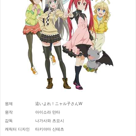
원제
這いよれ！ニャル子さんW
원작
아이소라 만타
감독
나가사와 츠요시
캐릭터 디자인
타키야마 신테츠