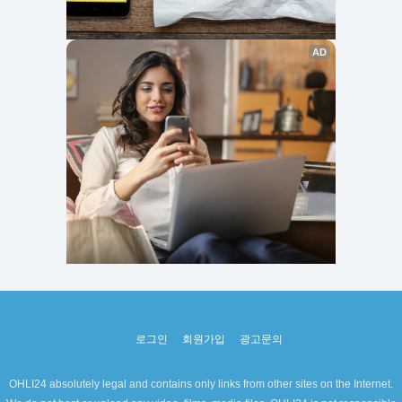
로그인
회원가입
광고문의
OHLI24 absolutely legal and contains only links from other sites on the Internet.