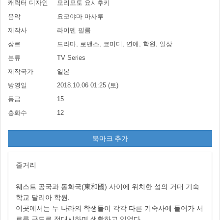
캐릭터 디자인
모리모토 요시후키
음악
요코야마 마사루
제작사
라이덴 필름
장르
드라마, 로맨스, 코미디, 연애, 학원, 일상
분류
TV Series
제작국가
일본
방영일
2018.10.06 01:25 (토)
등급
15
총화수
12
북마크 추가
줄거리
웨스트 공국과 동화국(東和國) 사이에 위치한 섬의 거대 기숙
학교 달리아 학원.
이곳에서는 두 나라의 학생들이 각각 다른 기숙사에 들어가 서
로를 극도로 적대시하며 생활하고 있었다.