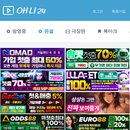
로그인
회원가입
방영중
완결
극장판
북마크