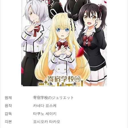
원제
寄宿学校のジュリエット
원작
카네다 요스케
감독
타쿠노 세이키
각본
요시오카 타카오