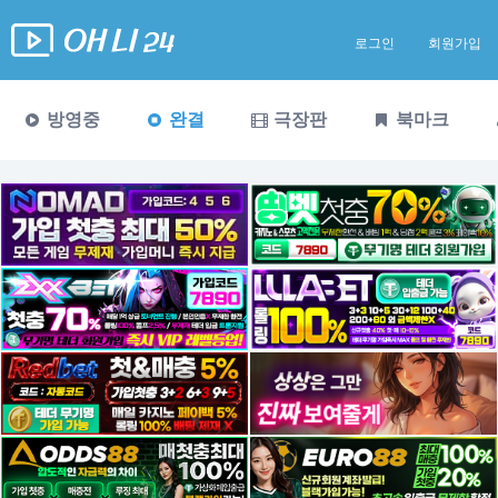
로그인
회원가입
방영중
완결
극장판
북마크