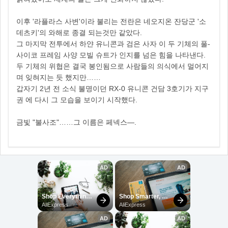
이후 '라플라스 사변'이라 불리는 전란은 네오지온 잔당군 '소
데츠키'의 와해로 종결 되는것만 같았다.
그 마지막 전투에서 하얀 유니콘과 검은 사자 이 두 기체의 풀-
사이코 프레임 사양 모빌 슈트가 인지를 넘은 힘을 나타낸다.
두 기체의 위협은 결국 봉인됨으로 사람들의 의식에서 멀어지
며 잊혀지는 듯 했지만……
갑자기 2년 전 소식 불명이던 RX-0 유니콘 건담 3호기가 지구
권 에 다시 그 모습을 보이기 시작했다.
금빛 "불사조"……그 이름은 페넥스―.