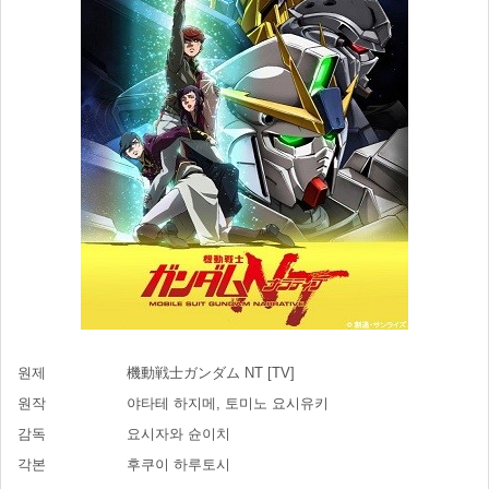
원제
機動戦士ガンダム NT [TV]
원작
야타테 하지메, 토미노 요시유키
감독
요시자와 슌이치
각본
후쿠이 하루토시