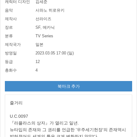
캐릭터 디자인
김세준
음악
사와노 히로유키
제작사
선라이즈
장르
SF, 메카닉
분류
TV Series
제작국가
일본
방영일
2023.03.05 17:00 (일)
등급
12
총화수
4
북마크 추가
줄거리
U.C.0097
『라플라스의 상자』가 열리고 일년.
뉴타입의 존재와 그 권리를 언급한 '우주세기헌장'의 존재역시
밝혀졌어도 세계의 틀은 크게 변화하지 않았다.