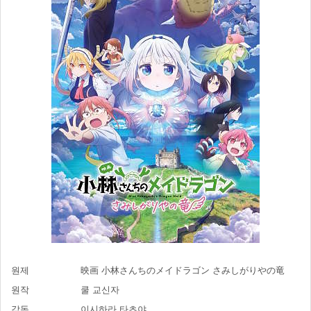
원제
映画 小林さんちのメイドラゴン さみしがりやの竜
원작
쿨 교신자
감독
이시하라 타츠야