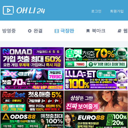
로그인
회원가입
방영중
완결
극장판
북마크
웹