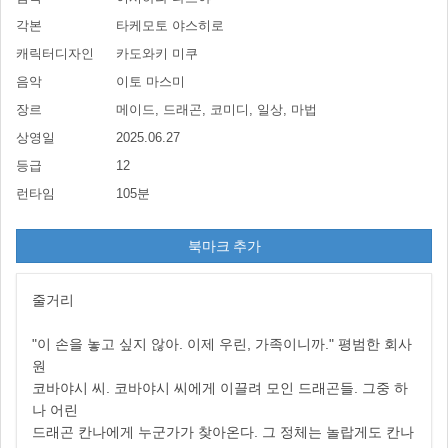
각본
타케모토 야스히로
캐릭터디자인
카도와키 미쿠
음악
이토 마스미
장르
메이드, 드래곤, 코미디, 일상, 마법
상영일
2025.06.27
등급
12
런타임
105분
북마크 추가
줄거리
"이 손을 놓고 싶지 않아. 이제 우린, 가족이니까." 평범한 회사
원
코바야시 씨. 코바야시 씨에게 이끌려 모인 드래곤들. 그중 하
나 어린
드래곤 칸나에게 누군가가 찾아온다. 그 정체는 놀랍게도 칸나