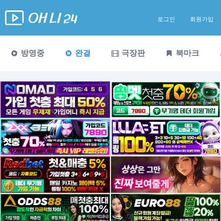
로그인
회원가입
방영중
완결
극장판
북마크