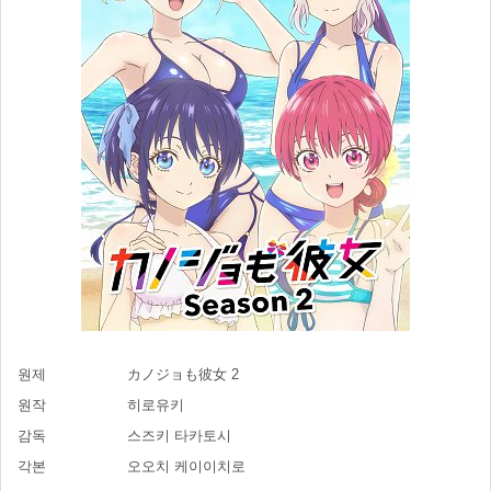
원제
カノジョも彼女 2
원작
히로유키
감독
스즈키 타카토시
각본
오오치 케이이치로