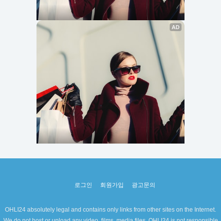
로그인
회원가입
광고문의
OHLI24 absolutely legal and contains only links from other sites on the Internet.
We do not host or upload any video, films, media files. OHLI24 is not responsible