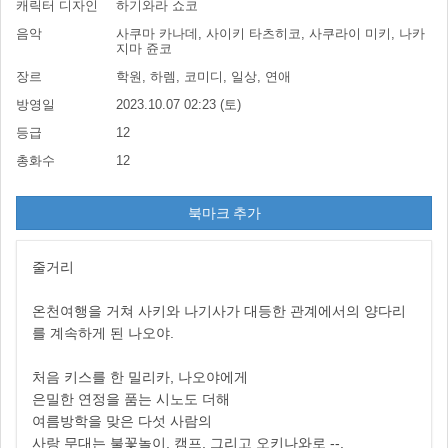
캐릭터 디자인
하기와라 쇼코
음악
사쿠마 카나데, 사이키 타츠히코, 사쿠라이 미키, 나카
지마 쥰코
장르
학원, 하렘, 코미디, 일상, 연애
방영일
2023.10.07 02:23 (토)
등급
12
총화수
12
북마크 추가
줄거리
온천여행을 거쳐 사키와 나기사가 대등한 관계에서의 양다리
를 계속하게 된 나오야.
처음 키스를 한 밀리카, 나오야에게
은밀한 연정을 품는 시노도 더해
여름방학을 맞은 다섯 사람의
사랑 무대는 불꽃놀이, 캠프, 그리고 오키나와로 --.