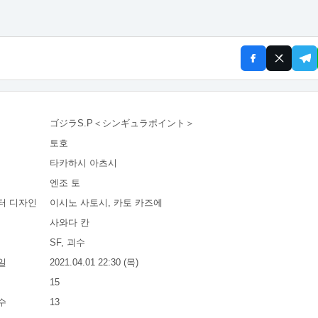
ゴジラS.P＜シンギュラポイント＞
토호
타카하시 아츠시
엔조 토
터 디자인
이시노 사토시, 카토 카즈에
사와다 칸
SF, 괴수
일
2021.04.01 22:30 (목)
15
수
13