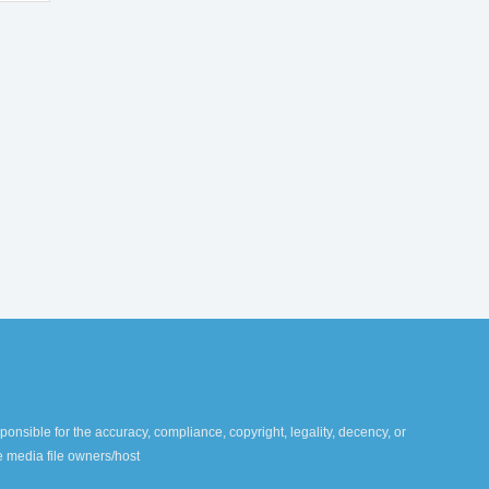
ponsible for the accuracy, compliance, copyright, legality, decency, or
te media file owners/host