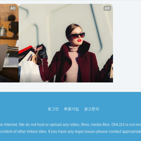
로그인
회원가입
광고문의
e Internet. We do not host or upload any video, films, media files. OHLI24 is not res
content of other linked sites. If you have any legal issues please contact appropria