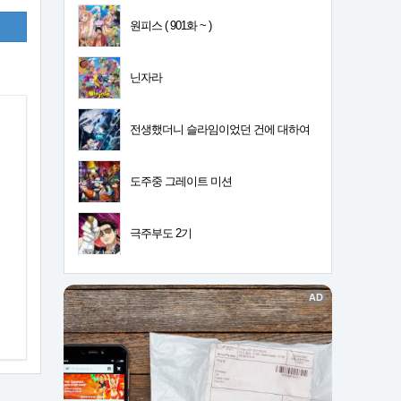
원피스 ( 901화 ~ )
닌자라
전생했더니 슬라임이었던 건에 대하여
4기
도주중 그레이트 미션
극주부도 2기