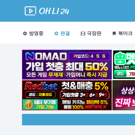
방영중
완결
극장판
북마크