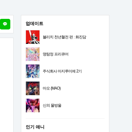
업데이트
블리치 천년혈전 편 : 화진담
명탐정 프리큐어
주식회사 마지루미에 2기
마오 (MAO)
신의 물방울
인기 애니