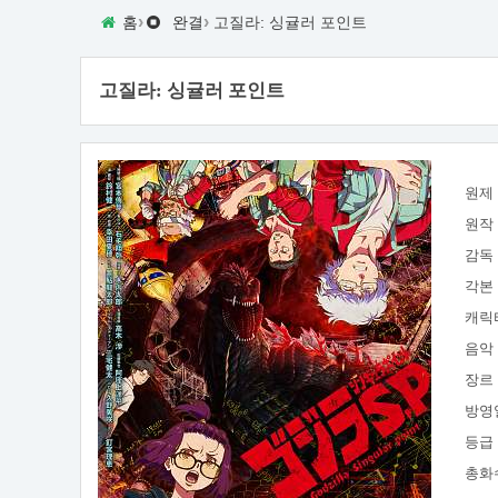
›
›
홈
완결
고질라: 싱귤러 포인트
고질라: 싱귤러 포인트
원제
원작
감독
각본
캐릭
음악
장르
방영
등급
총화