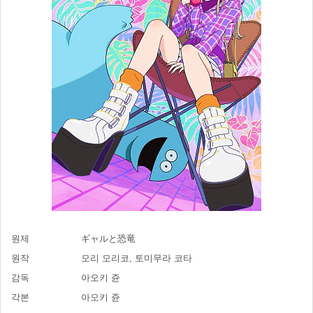
원제
ギャルと恐竜
원작
모리 모리코, 토미무라 코타
감독
아오키 쥰
각본
아오키 쥰