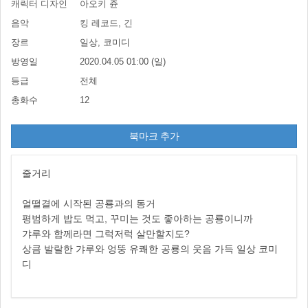
캐릭터 디자인
아오키 쥰
음악
킹 레코드, 긴
장르
일상, 코미디
방영일
2020.04.05 01:00 (일)
등급
전체
총화수
12
북마크 추가
줄거리
얼떨결에 시작된 공룡과의 동거
평범하게 밥도 먹고, 꾸미는 것도 좋아하는 공룡이니까
갸루와 함께라면 그럭저럭 살만할지도?
상큼 발랄한 갸루와 엉뚱 유쾌한 공룡의 웃음 가득 일상 코미
디