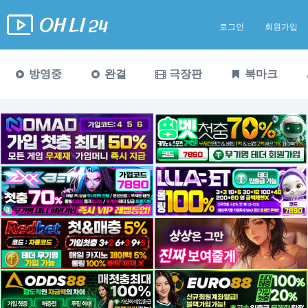
로그인
회원가입
방영중
완결
극장판
북마크