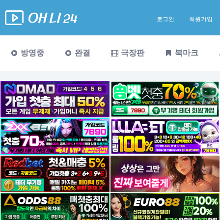
로그인
회원가입
방영중
완결
극장판
북마크