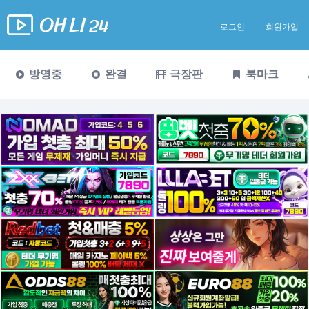
로그인
회원가입
방영중
완결
극장판
북마크