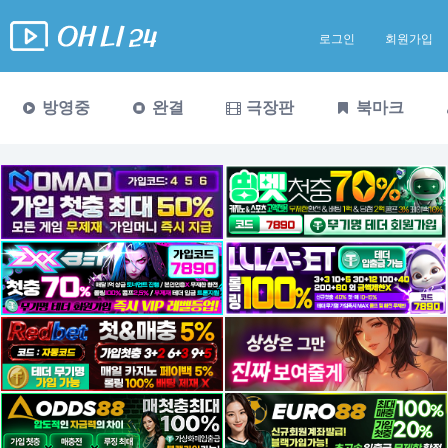
로그인
회원가입
방영중
완결
극장판
북마크