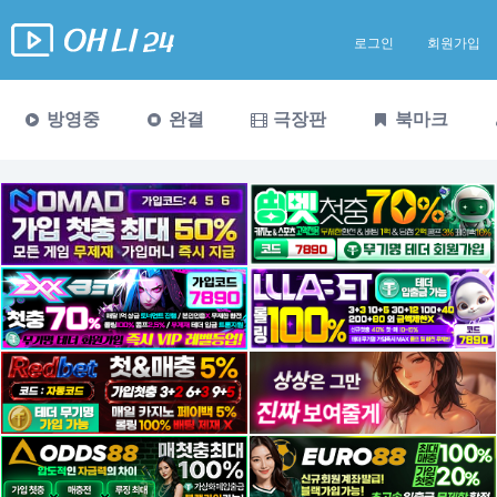
로그인
회원가입
방영중
완결
극장판
북마크