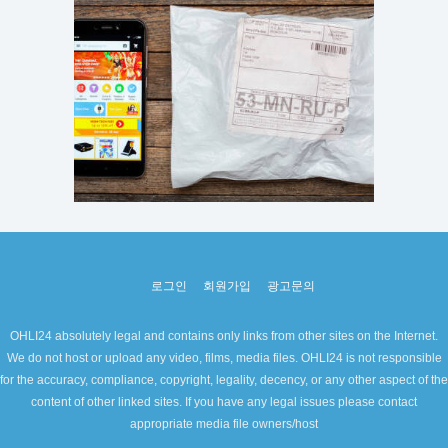
로그인
회원가입
광고문의
OHLI24 absolutely legal and contains only links from other sites on the Internet.
We do not host or upload any video, films, media files. OHLI24 is not responsible
for the accuracy, compliance, copyright, legality, decency, or any other aspect of the
content of other linked sites. If you have any legal issues please contact
appropriate media file owners/host