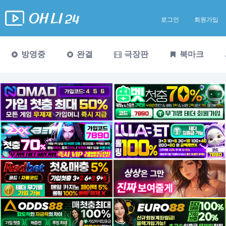
로그인
회원가입
방영중
완결
극장판
북마크