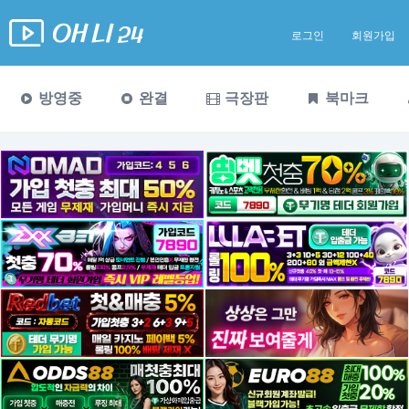
로그인
회원가입
방영중
완결
극장판
북마크