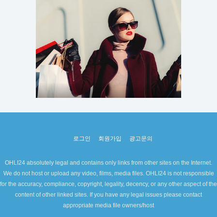
로그인
회원가입
광고문의
OHLI24 absolutely legal and contains only links from other sites on the Internet.
We do not host or upload any video, films, media files. OHLI24 is not responsible
for the accuracy, compliance, copyright, legality, decency, or any other aspect of the
content of other linked sites. If you have any legal issues please contact
appropriate media file owners/host