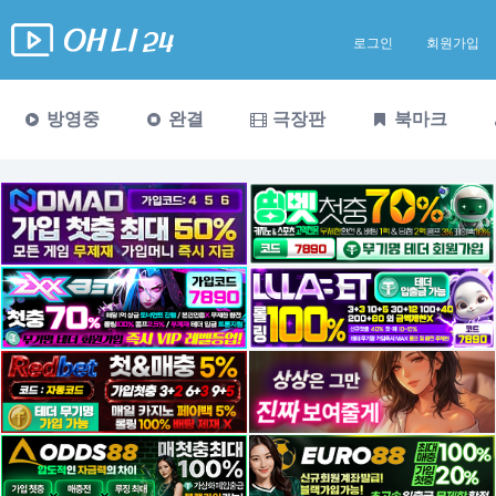
로그인
회원가입
방영중
완결
극장판
북마크