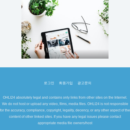
로그인
회원가입
광고문의
OHLI24 absolutely legal and contains only links from other sites on the Internet.
We do not host or upload any video, films, media files. OHLI24 is not responsible
for the accuracy, compliance, copyright, legality, decency, or any other aspect of the
content of other linked sites. If you have any legal issues please contact
appropriate media file owners/host