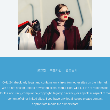
로그인
회원가입
광고문의
OHLI24 absolutely legal and contains only links from other sites on the Internet.
We do not host or upload any video, films, media files. OHLI24 is not responsible
for the accuracy, compliance, copyright, legality, decency, or any other aspect of the
content of other linked sites. If you have any legal issues please contact
appropriate media file owners/host