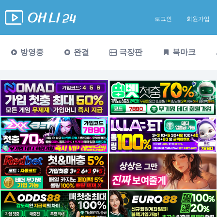
로그인
회원가입
방영중
완결
극장판
북마크