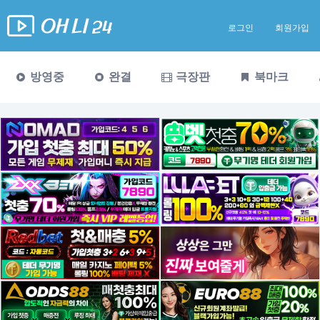
로그인
회원가입
방영중
완결
극장판
북마크