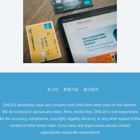
로그인
회원가입
광고문의
OHLI24 absolutely legal and contains only links from other sites on the Internet.
We do not host or upload any video, films, media files. OHLI24 is not responsible
for the accuracy, compliance, copyright, legality, decency, or any other aspect of the
content of other linked sites. If you have any legal issues please contact
appropriate media file owners/host