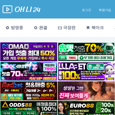
로그인
회원가입
방영중
완결
극장판
북마크