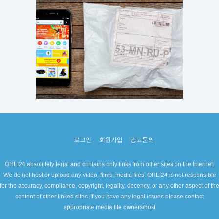
로그인
회원가입
광고문의
OHLI24 absolutely legal and contains only links from other sites on the Internet.
We do not host or upload any video, films, media files. OHLI24 is not responsible
for the accuracy, compliance, copyright, legality, decency, or any other aspect of the
content of other linked sites. If you have any legal issues please contact
appropriate media file owners/host