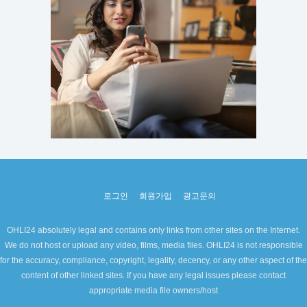
로그인
회원가입
광고문의
OHLI24 absolutely legal and contains only links from other sites on the Internet.
We do not host or upload any video, films, media files. OHLI24 is not responsible
for the accuracy, compliance, copyright, legality, decency, or any other aspect of the
content of other linked sites. If you have any legal issues please contact
appropriate media file owners/host