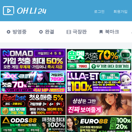
로그인
회원가입
방영중
완결
극장판
북마크