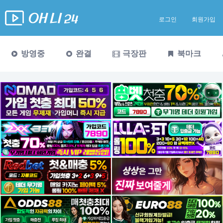
로그인
회원가입
방영중
완결
극장판
북마크