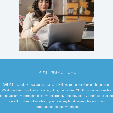
로그인
회원가입
광고문의
OHLI24 absolutely legal and contains only links from other sites on the Internet.
We do not host or upload any video, films, media files. OHLI24 is not responsible
for the accuracy, compliance, copyright, legality, decency, or any other aspect of the
content of other linked sites. If you have any legal issues please contact
appropriate media file owners/host