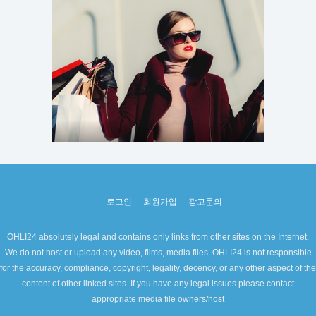
로그인
회원가입
광고문의
OHLI24 absolutely legal and contains only links from other sites on the Internet.
We do not host or upload any video, films, media files. OHLI24 is not responsible
for the accuracy, compliance, copyright, legality, decency, or any other aspect of the
content of other linked sites. If you have any legal issues please contact
appropriate media file owners/host