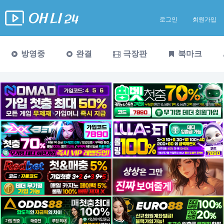
로그인
회원가입
방영중
완결
극장판
북마크