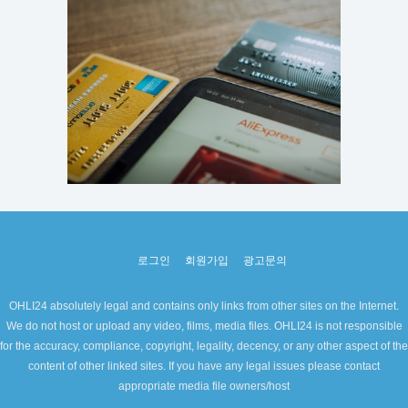
로그인
회원가입
광고문의
OHLI24 absolutely legal and contains only links from other sites on the Internet.
We do not host or upload any video, films, media files. OHLI24 is not responsible
for the accuracy, compliance, copyright, legality, decency, or any other aspect of the
content of other linked sites. If you have any legal issues please contact
appropriate media file owners/host