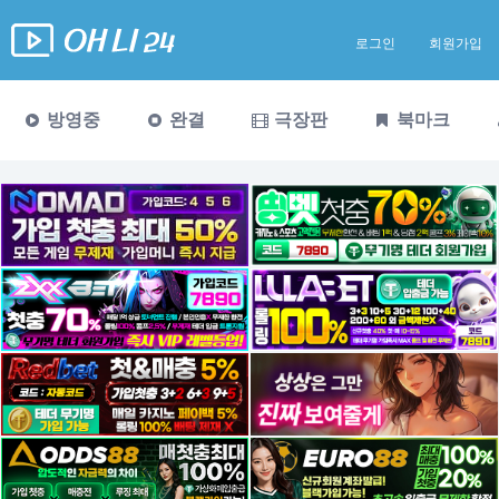
로그인
회원가입
방영중
완결
극장판
북마크