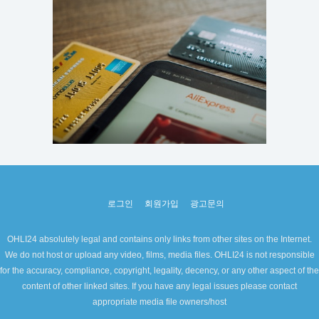
로그인
회원가입
광고문의
OHLI24 absolutely legal and contains only links from other sites on the Internet.
We do not host or upload any video, films, media files. OHLI24 is not responsible
for the accuracy, compliance, copyright, legality, decency, or any other aspect of the
content of other linked sites. If you have any legal issues please contact
appropriate media file owners/host