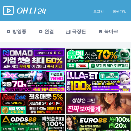
로그인
회원가입
방영중
완결
극장판
북마크