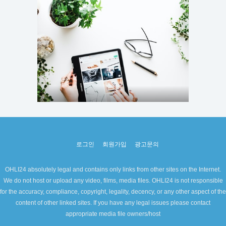
로그인
회원가입
광고문의
OHLI24 absolutely legal and contains only links from other sites on the Internet.
We do not host or upload any video, films, media files. OHLI24 is not responsible
for the accuracy, compliance, copyright, legality, decency, or any other aspect of the
content of other linked sites. If you have any legal issues please contact
appropriate media file owners/host