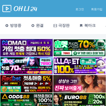
로그인
회원가입
방영중
완결
극장판
북마크