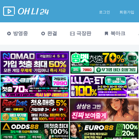
로그인
회원가입
방영중
완결
극장판
북마크