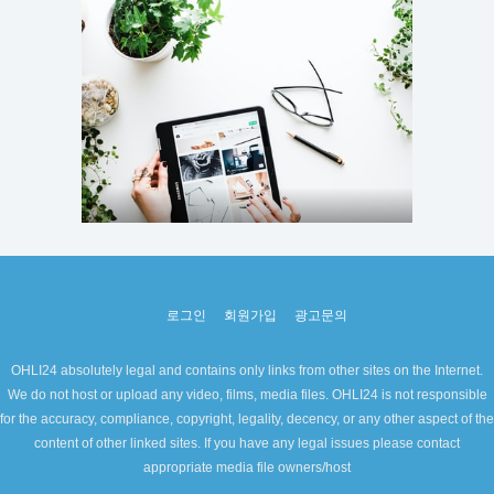
로그인
회원가입
광고문의
OHLI24 absolutely legal and contains only links from other sites on the Internet.
We do not host or upload any video, films, media files. OHLI24 is not responsible
for the accuracy, compliance, copyright, legality, decency, or any other aspect of the
content of other linked sites. If you have any legal issues please contact
appropriate media file owners/host