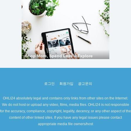
로그인
회원가입
광고문의
OHLI24 absolutely legal and contains only links from other sites on the Internet.
We do not host or upload any video, films, media files. OHLI24 is not responsible
for the accuracy, compliance, copyright, legality, decency, or any other aspect of the
content of other linked sites. If you have any legal issues please contact
appropriate media file owners/host