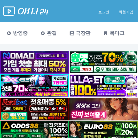
로그인
회원가입
방영중
완결
극장판
북마크