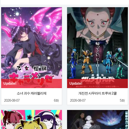
Update!
Update!
소녀 괴수 캐러멜리제
개진전 사무라이 트루퍼 2쿨
2026-08-07
6화
2026-08-07
5화