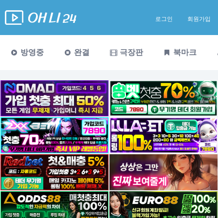
로그인
회원가입
방영중
완결
극장판
북마크