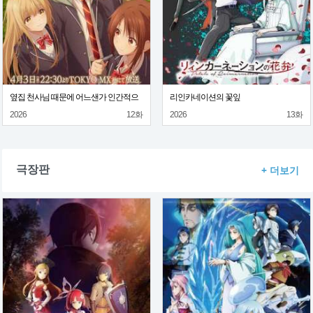
옆집 천사님 때문에 어느샌가 인간적으
리인카네이션의 꽃잎
로 타락한 사연 2기
2026
12화
2026
13화
극장판
+ 더보기