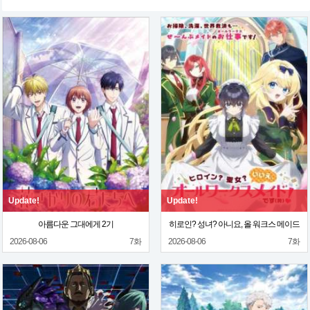
Update!
Update!
아름다운 그대에게 2기
히로인? 성녀? 아니요, 올 워크스 메이드
입니다! (자랑)
2026-08-06
7화
2026-08-06
7화