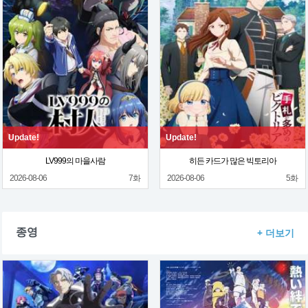
Update!
Update!
LV999의 마을사람
히든 카드가 많은 빅토리아
2026-08-06
7화
2026-08-06
5화
종영
+ 더보기