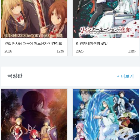
옆집 천사님 때문에 어느샌가 인간적으
리인카네이션의 꽃잎
로 타락한 사연 2기
2026
12화
2026
13화
극장판
+ 더보기