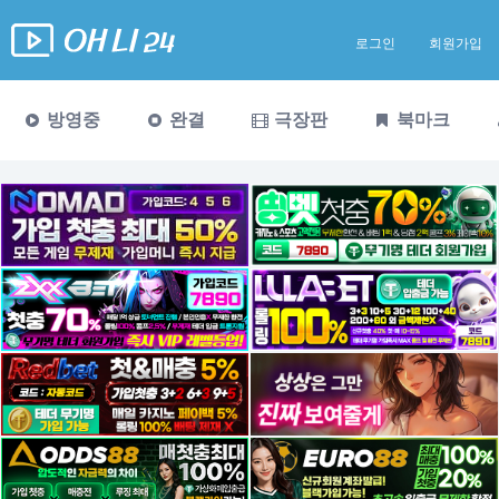
로그인
회원가입
방영중
완결
극장판
북마크