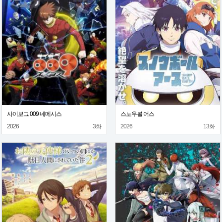
사이보그 009 네메시스
스노우볼 어스
2026
3화
2026
13화