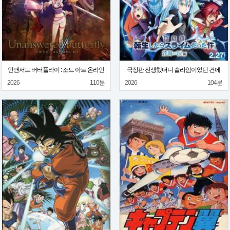
인앤서드 버터플라이 : 소드 아트 온라인
극장판 전생했더니 슬라임이었던 건에
대하여: 창해의 눈물편
2026
110분
2026
104분