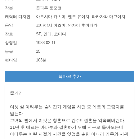
각본
콘파루 토모코
캐릭터 디자인
아오시마 카츠미, 엔도 유이치, 타카자와 마고이치
음악
코바야시 이즈미, 안자이 후미타카
장르
SF, 연애, 코미디
상영일
1983.02.11
등급
15
런타임
103분
북마크 추가
줄거리
여섯 살 아타루는 술래잡기 게임을 하던 중 에르의 그림자를
밟는다.
그녀의 별에서 이것은 청혼으로 간주!! 결혼을 약속해버린다.
11년 후 에르는 아타루와 결혼하기 위해 지구로 돌아오는데
아타루는 어린 시절의 사건을 잊었을 뿐만 아니라 라무와 사귀