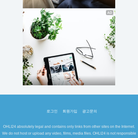
로그인
회원가입
광고문의
OHLI24 absolutely legal and contains only links from other sites on the Internet.
We do not host or upload any video, films, media files. OHLI24 is not responsible