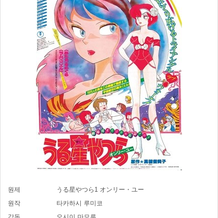
원제
うる星やつら1 オンリー・ユー
원작
타카하시 루미코
감독
오시이 마모루