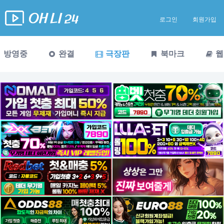
로그인
회원가입
방영중
완결
극장판
북마크
웹