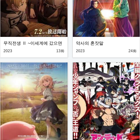
무직전생 Ⅱ ~이세계에 갔으면
약사의 혼잣말
최선을 다한다~
2023
13화
2023
24화