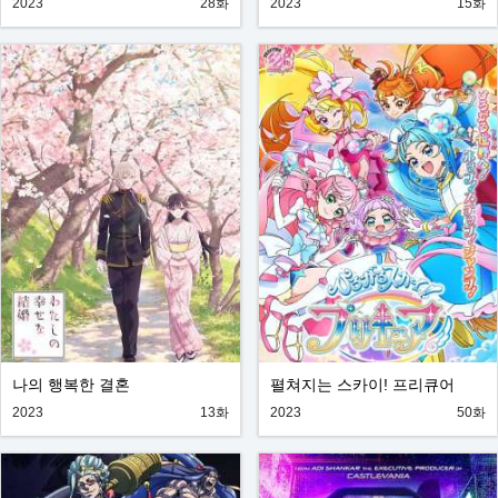
2023
28화
2023
15화
나의 행복한 결혼
펼쳐지는 스카이! 프리큐어
2023
13화
2023
50화