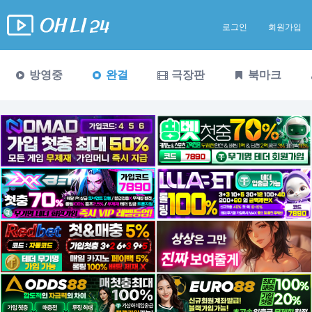
로그인
회원가입
방영중
완결
극장판
북마크