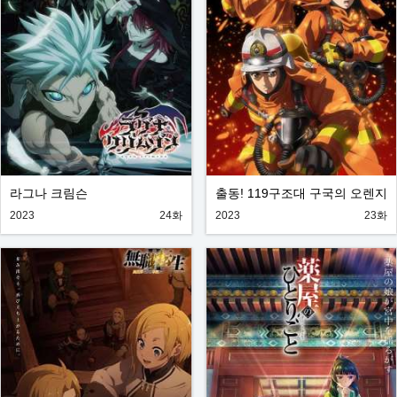
라그나 크림슨
출동! 119구조대 구국의 오렌지
2023
24화
2023
23화