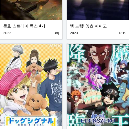
문호 스트레이 독스 4기
뱅 드림! 잇츠 마이고
2023
13화
2023
13화