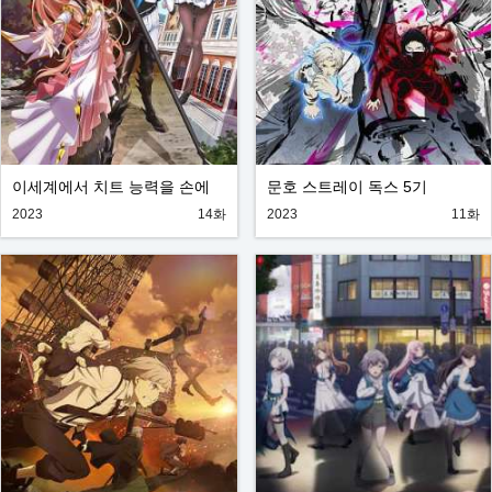
이세계에서 치트 능력을 손에
문호 스트레이 독스 5기
넣은 나는, 현실세계에서도 무
2023
14화
2023
11화
쌍한다 - 레벨 업은 인생을 바꿨
다