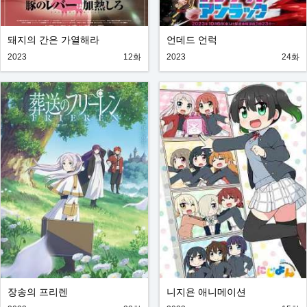
돼지의 간은 가열해라
언데드 언럭
2023
12화
2023
24화
장송의 프리렌
니지욘 애니메이션