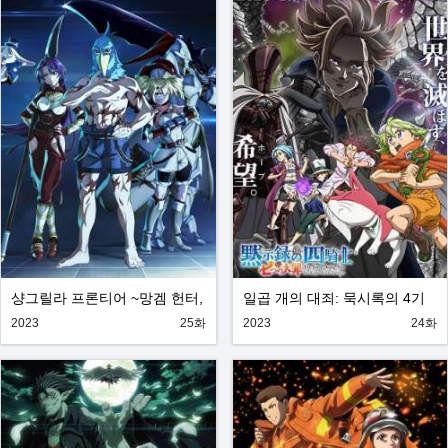
샹그릴라 프론티어 ~망겜 헌터,
일곱 개의 대죄: 묵시록의 4기
갓겜에 도전하다~
사
2023
25화
2023
24화