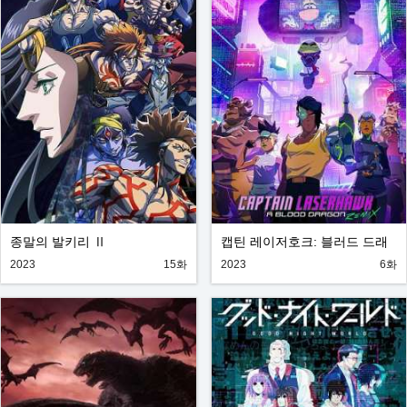
종말의 발키리 Ⅱ
캡틴 레이저호크: 블러드 드래
곤 리믹스
2023
15화
2023
6화